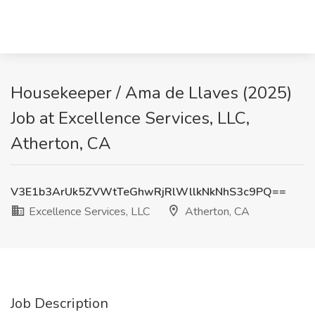
Housekeeper / Ama de Llaves (2025)
Job at Excellence Services, LLC,
Atherton, CA
V3E1b3ArUk5ZVWtTeGhwRjRlWllkNkNhS3c9PQ==
Excellence Services, LLC
Atherton, CA
Job Description